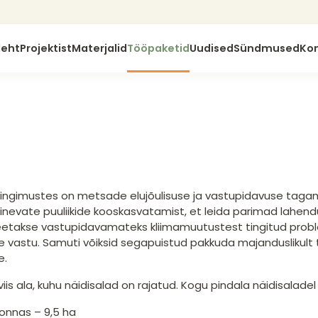
leht
Projektist
Materjalid
Tööpaketid
Uudised
Sündmused
Ko
tingimustes on metsade elujõulisuse ja vastupidavuse tagami
inevate puuliikide kooskasvatamist, et leida parimad lah
etakse vastupidavamateks kliimamuutustest tingitud problee
 vastu. Samuti võiksid segapuistud pakkuda majanduslikult t
e.
viis ala, kuhu näidisalad on rajatud. Kogu pindala näidisaladel
onnas – 9,5 ha