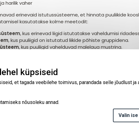
 ja harilik vaher
avad erinevaid istutussüsteeme, et hinnata puuliikide koo
tutamisel kasutatakse kolme meetodit:
 süsteem
, kus erinevad liigid istutatakse vaheldumisi ridades
eem
, kus puuliigid on istutatud liikide põhiste gruppidena.
süsteem
, kus puuliigid vahelduvad malelaua mustrina.
 istutatud juba 10 erinevat segu (ligi 24 000 taime) kokku u
rselt ning hooldust jätkatakse vastavalt vajadusele. Esial
ehel küpsiseid
u hindamine, viidi läbi kevadel ja sügisel 2024. Järgmiste a
eid.
seid, et tagada veebilehe toimivus, parandada selle jõudlust ja
asutamiseks nõusoleku annad.
Valin ise