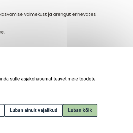
skasvamise võimekust ja arengut erinevates
se.
mbes 16,4 hektaril. Noorte taimede hooldustöid
gsed mõõtmised, sealhulgas puude kõrgused ning
astate jooksul jätkatakse mõõtmisi, et koguda
 anda sulle asjakohasemat teavet meie toodete
Luban ainult vajalikud
Withdraw consent
Luban kõik