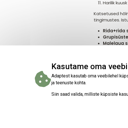
Harilik kuusk
Katsetused hõlm
tingimustes. Is
Rida+rida
Grupisüst
Malelaua 
Näidisaladele on
tehakse regulaa
Kasutame oma veebil
suremuse ja kasv
pikaajalisi andm
Adaptest kasutab oma veebilehel küpsi
ja teenuste kohta.
Siin saad valida, milliste küpsiste k