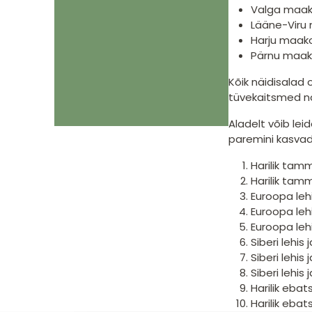
Valga maak
Lääne-Viru
Harju maak
Pärnu maak
Kõik näidisalad 
tüvekaitsmed nä
Aladelt võib lei
paremini kasvad
Harilik tamm
Harilik tamm
Euroopa lehis
Euroopa lehi
Euroopa lehi
Siberi lehis j
Siberi lehis 
Siberi lehis 
Harilik ebat
Harilik ebat