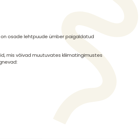
saks on osade lehtpuude ümber paigaldatud
neid, mis võivad muutuvates kliimatingimustes
rgnevad: