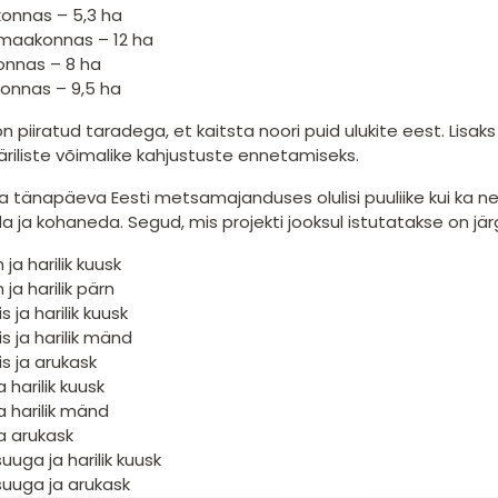
onnas – 5,3 ha
 maakonnas – 12 ha
onnas – 8 ha
onnas – 9,5 ha
on piiratud taradega, et kaitsta noori puid ulukite eest. Li
riliste võimalike kahjustuste ennetamiseks.
da tänapäeva Eesti metsamajanduses olulisi puuliike kui ka 
a ja kohaneda. Segud, mis projekti jooksul istutatakse on jä
 ja harilik kuusk
 ja harilik pärn
 ja harilik kuusk
s ja harilik mänd
s ja arukask
a harilik kuusk
ja harilik mänd
ja arukask
suuga ja harilik kuusk
suuga ja arukask