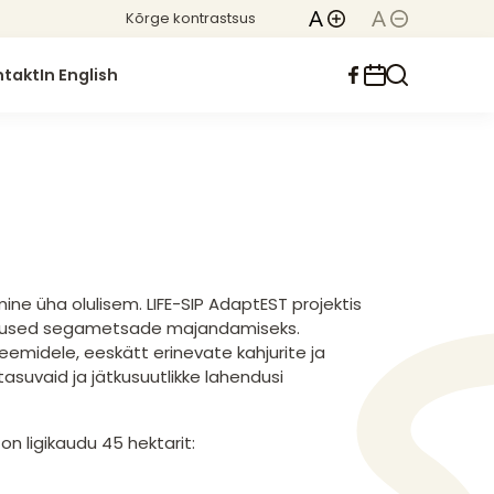
Kõrge kontrastsus
ntakt
In English
ne üha olulisem. LIFE-SIP AdaptEST projektis
endused segametsade majandamiseks.
midele, eeskätt erinevate kahjurite ja
asuvaid ja jätkusuutlikke lahendusi
 on ligikaudu 45 hektarit: