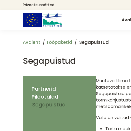
Liigu
Privaatsussätted
edasi
põhisisu
Ava
juurde
Avaleht
Tööpaketid
Segapuistud
Segapuistud
Muutuva kliima 
katsetatakse er
Partnerid
Segapuistuid pe
Pilootalad
tormikahjustuste
Segapuistud
metsaomanikel
Välja on valitud 
Tartu maak