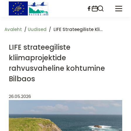
Liigu
edasi
põhisisu
juurde
Avaleht
Uudised
LIFE Strateegiliste Kliimaprojektide Rahvusvaheline Kohtumine Bilbaos
LIFE strateegiliste
kliimaprojektide
rahvusvaheline kohtumine
Bilbaos
26.05.2026