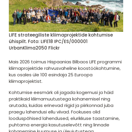
LIFE strateegiliste kliimaprojektide kohtumise
ühispilt. Foto: LIFE18 IPC/ES/000001
UrbanKlima2050 Flickr
Mais 2026 toimus Hispaanias Bilbaos LIFE programmi
kliimaprojektide rahvusvaheline koostöökohtumine,
kus osales üle 100 esindaja 25 Euroopa
kliimaprojektist.
Kohtumise eesmärk oli jagada kogemusi ja häid
praktikaid kliimamuutustega kohanemisel ning
arutada, kuidas erinevad riigid ja piirkonnad juba
praegu lahendusi ellu viivad. Fookuses olid
looduspõhised lahendused, elurikkuse taastamine,
puhtama energia kasutuselevõtt ning linnade
kohanemine kuumuse ja üleujutustega.