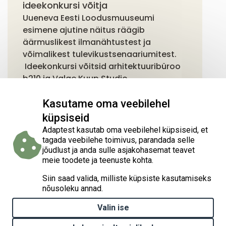
ideekonkursi võitja
Uueneva Eesti Loodusmuuseumi
esimene ajutine näitus räägib
äärmuslikest ilmanähtustest ja
võimalikest tulevikustsenaariumitest.
Ideekonkursi võitsid arhitektuuribüroo
b210 ja Valge Kuup Studio.
Kasutame oma veebilehel
küpsiseid
Adaptest kasutab oma veebilehel küpsiseid, et
tagada veebilehe toimivus, parandada selle
jõudlust ja anda sulle asjakohasemat teavet
meie toodete ja teenuste kohta.
Siin saad valida, milliste küpsiste kasutamiseks
Kodulehe loomist on rahastatud projektist „Kliimamuutustega
nõusoleku annad.
kohanemise tegevuste elluviimine Eestis“ (Implementation of
national climate change adaptation activities in Estonia, LIFE21-
Valin ise
IPC-EE-LIFE-SIP AdaptEst/101069566), mida rahastavad Euroopa
Liidu liikmesriikide keskkonnaprojektide kaasrahastamise