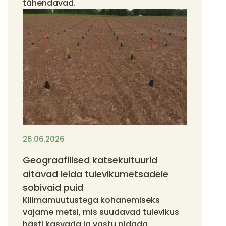
tähendavad.
26.06.2026
Geograafilised katsekultuurid
aitavad leida tulevikumetsadele
sobivaid puid
Kliimamuutustega kohanemiseks
vajame metsi, mis suudavad tulevikus
hästi kasvada ja vastu pidada.