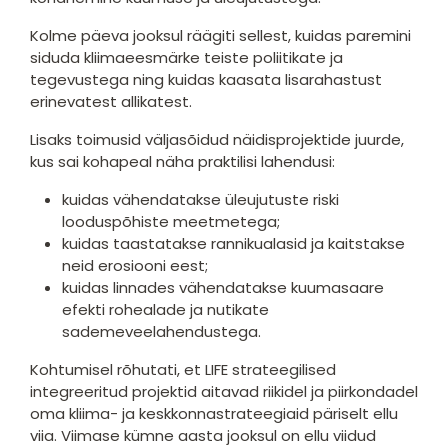
Kolme päeva jooksul räägiti sellest, kuidas paremini
siduda kliimaeesmärke teiste poliitikate ja
tegevustega ning kuidas kaasata lisarahastust
erinevatest allikatest.
Lisaks toimusid väljasõidud näidisprojektide juurde,
kus sai kohapeal näha praktilisi lahendusi:
kuidas vähendatakse üleujutuste riski
looduspõhiste meetmetega;
kuidas taastatakse rannikualasid ja kaitstakse
neid erosiooni eest;
kuidas linnades vähendatakse kuumasaare
efekti rohealade ja nutikate
sademeveelahendustega.
Kohtumisel rõhutati, et LIFE strateegilised
integreeritud projektid aitavad riikidel ja piirkondadel
oma kliima- ja keskkonnastrateegiaid päriselt ellu
viia. Viimase kümne aasta jooksul on ellu viidud