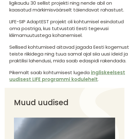
ligikaudu 30 sellist projekti ning nende abil on
kaasatud märkimisväärselt täiendavat rahastust.
LIFE-SIP AdaptEST projekt oli kohtumisel esindatud
oma postriga, kus tutvustati Eesti tegevusi
kliimamuutustega kohanemisel.
Sellised kohtumised aitavad jagada Eesti kogemust
teiste riikidega ning tuua samal ajal siia uusi ideid ja
praktilisi lahendusi, mida saab edaspidi rakendada.
Pikemalt saab kohtumisest lugeda
ingliskeelsest
uudisest LIFE programmi kodulehelt
.
Muud uudised