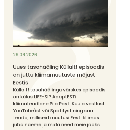
29.06.2026
Uues tasahääling Küllalt! episoodis
on juttu kliimamuutuste mõjust
Eestis
Küllalt! tasahäälingu värskes episoodis
on külas LIFE-SIP AdaptESTi
kliimateadlane Piia Post. Kuula vestlust
YouTube'ist või Spotifyst ning saa
teada, milliseid muutusi Eesti kliimas
juba näeme ja mida need meie jaoks