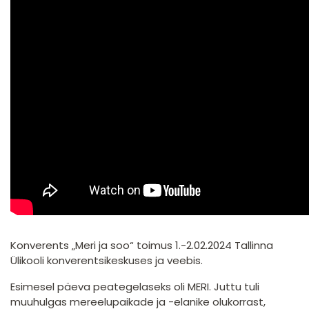
Konverents „Meri ja soo“ toimus 1.-2.02.2024 Tallinna
Ülikooli konverentsikeskuses ja veebis.
Esimesel päeva peategelaseks oli MERI. Juttu tuli
muuhulgas mereelupaikade ja -elanike olukorrast,