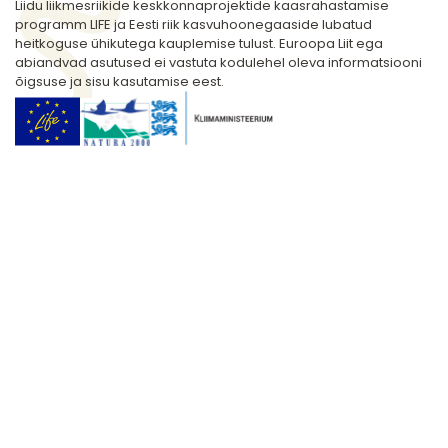
Liidu liikmesriikide keskkonnaprojektide kaasrahastamise
programm LIFE ja Eesti riik kasvuhoonegaaside lubatud
heitkoguse ühikutega kauplemise tulust. Euroopa Liit ega
abiandvad asutused ei vastuta kodulehel oleva informatsiooni
õigsuse ja sisu kasutamise eest.