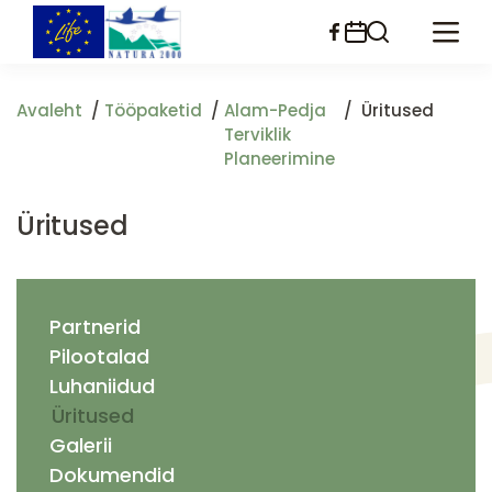
Liigu
edasi
põhisisu
juurde
Avaleht
Tööpaketid
Alam-Pedja
Üritused
Terviklik
Planeerimine
Üritused
Partnerid
Pilootalad
Luhaniidud
Üritused
Galerii
Dokumendid