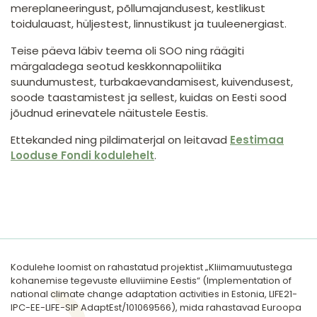
mereplaneeringust, põllumajandusest, kestlikust
toidulauast, hüljestest, linnustikust ja tuuleenergiast.
Teise päeva läbiv teema oli SOO ning räägiti
märgaladega seotud keskkonnapoliitika
suundumustest, turbakaevandamisest, kuivendusest,
soode taastamistest ja sellest, kuidas on Eesti sood
jõudnud erinevatele näitustele Eestis.
Ettekanded ning pildimaterjal on leitavad
Eestimaa
Looduse Fondi kodulehelt
.
Kodulehe loomist on rahastatud projektist „Kliimamuutustega
kohanemise tegevuste elluviimine Eestis“ (Implementation of
national climate change adaptation activities in Estonia, LIFE21-
IPC-EE-LIFE-SIP AdaptEst/101069566), mida rahastavad Euroopa