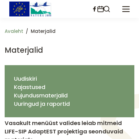
Liigu
edasi
põhisisu
juurde
Avaleht
Materjalid
Materjalid
Uudiskiri
Kajastused
Kujundusmaterjalid
Uuringud ja raportid
Vasakult menüüst valides leiab mitmeid
LIFE-SIP AdaptEST projektiga seonduvaid