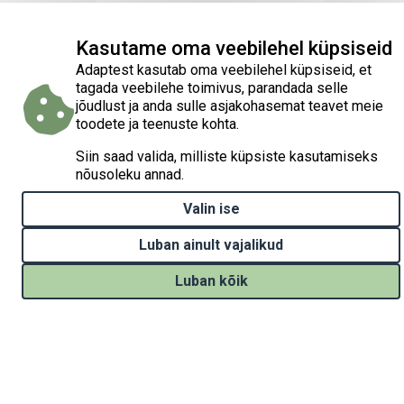
Kasutame oma veebilehel küpsiseid
Adaptest kasutab oma veebilehel küpsiseid, et
tagada veebilehe toimivus, parandada selle
jõudlust ja anda sulle asjakohasemat teavet meie
toodete ja teenuste kohta.
Siin saad valida, milliste küpsiste kasutamiseks
nõusoleku annad.
Valin ise
Luban ainult vajalikud
Luban kõik
Withdraw consent
Kodulehe loomist on rahastatud projektist „Kliimamuutustega
kohanemise tegevuste elluviimine Eestis“ (Implementation of
national climate change adaptation activities in Estonia, LIFE21-
IPC-EE-LIFE-SIP AdaptEst/101069566), mida rahastavad Euroopa
Liidu liikmesriikide keskkonnaprojektide kaasrahastamise