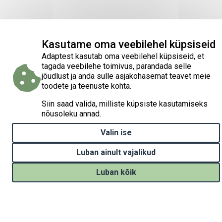
Kasutame oma veebilehel küpsiseid
Adaptest kasutab oma veebilehel küpsiseid, et
tagada veebilehe toimivus, parandada selle
jõudlust ja anda sulle asjakohasemat teavet meie
toodete ja teenuste kohta.
Siin saad valida, milliste küpsiste kasutamiseks
nõusoleku annad.
Valin ise
Luban ainult vajalikud
Luban kõik
Withdraw consent
Kodulehe loomist on rahastatud projektist „Kliimamuutustega
kohanemise tegevuste elluviimine Eestis“ (Implementation of
national climate change adaptation activities in Estonia, LIFE21-