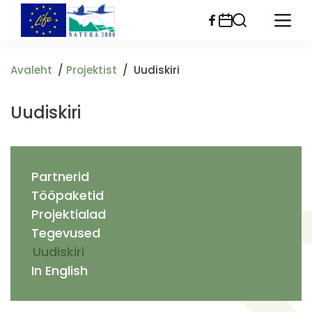
Liigu
edasi
põhisisu
juurde
Avaleht
Projektist
Uudiskiri
Uudiskiri
Partnerid
Tööpaketid
Projektialad
Tegevused
Uudiskiri
In English