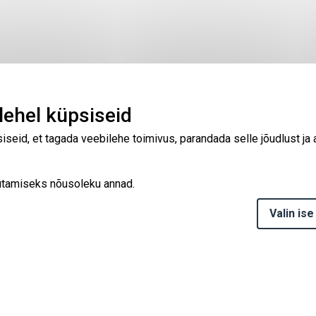
ehel küpsiseid
seid, et tagada veebilehe toimivus, parandada selle jõudlust ja
asutamiseks nõusoleku annad.
Valin ise