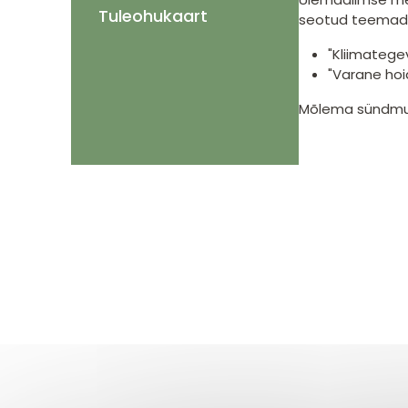
Tuleohukaart
seotud teemad
"Kliimategev
"Varane hoi
Mõlema sündmus