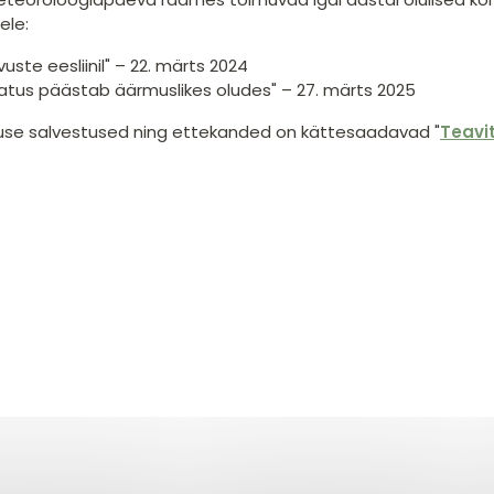
ele:
uste eesliinil" – 22. märts 2024
atus päästab äärmuslikes oludes" – 27. märts 2025
e salvestused ning ettekanded on kättesaadavad "
Teavi