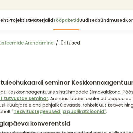
leht
Projektist
Materjalid
Tööpaketid
Uudised
Sündmused
Ko
isüsteemide Arendamine
Üritused
tuleohukaardi seminar Keskkonnaagentuur
aldati Keskkonnaagentuuris sihtrühmadele (ilmavaldkond, P
t tutvustav seminar
. Arendustöödes osalenud osapooled
si. Kuulajatele anti põhjalik ülevaade, rohkelt uut teavet ni
helt "
Teavitustegevused ja publikatsioonid"
.
giapäeva konverentsid
eoroloogiapäeva raames toimuvad igal aastal olulised konv