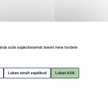
 anda sulle asjakohasemat teavet meie toodete
Luban ainult vajalikud
Withdraw consent
Luban kõik