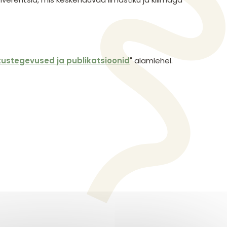
tustegevused ja publikatsioonid
" alamlehel.