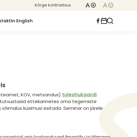
Kõrge kontrastsus
ntakt
In English
is
äästeamet, KOV, metsandus)
tuleohukaardi
 tutvustasid ettekannetes oma tegemiste
ng võimalus küsimusi esitada. Seminar on järele
erentsid, mis keskenduvad ilmastiku ja kliimaga