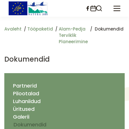
Liigu
edasi
põhisisu
juurde
Avaleht
Tööpaketid
Alam-Pedja
Dokumendid
Terviklik
Planeerimine
Dokumendid
Partnerid
Pilootalad
Luhaniidud
Üritused
Galerii
Dokumendid