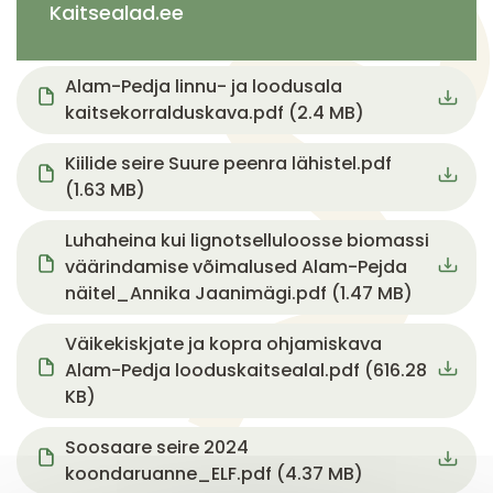
Kaitsealad.ee
Document
Alam-Pedja linnu- ja loodusala
kaitsekorralduskava.pdf (2.4 MB)
Document
Kiilide seire Suure peenra lähistel.pdf
(1.63 MB)
Document
Luhaheina kui lignotselluloosse biomassi
väärindamise võimalused Alam-Pejda
näitel_Annika Jaanimägi.pdf (1.47 MB)
Document
Väikekiskjate ja kopra ohjamiskava
Alam-Pedja looduskaitsealal.pdf (616.28
KB)
Document
Soosaare seire 2024
koondaruanne_ELF.pdf (4.37 MB)