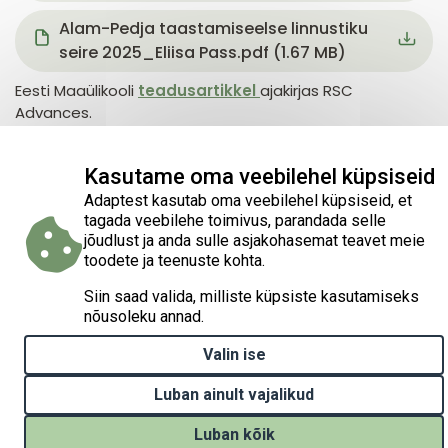
Document
Alam-Pedja taastamiseelse linnustiku
seire 2025_Eliisa Pass.pdf (1.67 MB)
Eesti Maaülikooli
teadusartikkel
ajakirjas RSC
Advances.
Document
From technical feasibility to systemic
Kasutame oma veebilehel küpsiseid
viability - valorising semi-natural
Adaptest kasutab oma veebilehel küpsiseid, et
grassland biomass in a conservation-
tagada veebilehe toimivus, parandada selle
driven bioeconomy.pdf (641.07 KB)
jõudlust ja anda sulle asjakohasemat teavet meie
toodete ja teenuste kohta.
Siin saad valida, milliste küpsiste kasutamiseks
nõusoleku annad.
Valin ise
Luban ainult vajalikud
Luban kõik