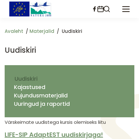
Liigu
edasi
põhisisu
juurde
Avaleht
Materjalid
Uudiskiri
Uudiskiri
Uudiskiri
Kajastused
Kujundusmaterjalid
Uuringud ja raportid
Värskeimate uudistega kursis olemiseks liitu
LIFE-SIP AdaptEST uudiskirjaga!