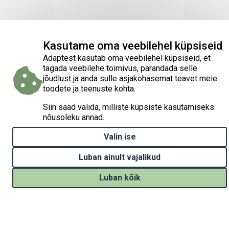
Kasutame oma veebilehel küpsiseid
Adaptest kasutab oma veebilehel küpsiseid, et
tagada veebilehe toimivus, parandada selle
jõudlust ja anda sulle asjakohasemat teavet meie
toodete ja teenuste kohta.
Siin saad valida, milliste küpsiste kasutamiseks
nõusoleku annad.
Valin ise
Luban ainult vajalikud
Luban kõik
Withdraw consent
Kodulehe loomist on rahastatud projektist „Kliimamuutustega
kohanemise tegevuste elluviimine Eestis“ (Implementation of
national climate change adaptation activities in Estonia, LIFE21-