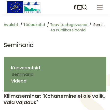
Liigu
edasi
põhisisu
juurde
Avaleht
Tööpaketid
Teavitustegevused
Seminarid
Ja Publikatsioonid
Seminarid
Konverentsid
Seminarid
Videod
Kliimaseminar: "Kohanemine ei ole valik,
vaid vajadus"