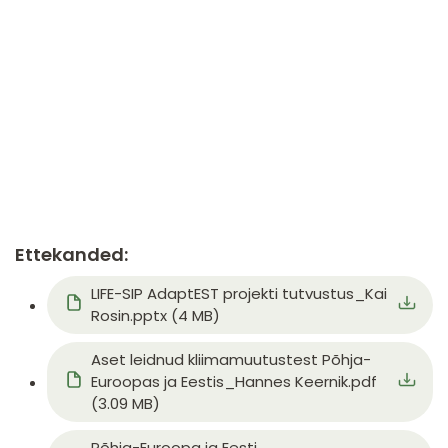
Ettekanded:
Document
LIFE-SIP AdaptEST projekti tutvustus_Kai
Rosin.pptx (4 MB)
Document
Aset leidnud kliimamuutustest Põhja-
Euroopas ja Eestis_Hannes Keernik.pdf
(3.09 MB)
Document
Põhja-Euroopa ja Eesti