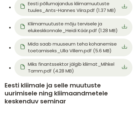
Document
Eesti põllumajandus kliimamuutuste
tuules_Ants-Hannes Viira.pdf (1.37 MB)
Document
Kliimamuutuste mõju tervisele ja
elukeskkonnale_Heidi Käär.pdf (1.28 MB)
Document
Mida saab muuseum teha kohanemise
toetamiseks_Ulla Villem.pdf (5.6 MB)
Document
Miks finantssektor jälgib kliimat_Mihkel
Tamm.pdf (4.28 MB)
Eesti kliimale ja selle muutuste
uurimisele ning kliimaandmetele
keskenduv seminar