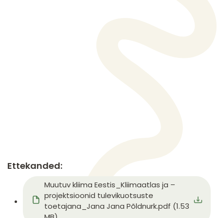
Ettekanded:
Document
Muutuv kliima Eestis_Kliimaatlas ja –
projektsioonid tulevikuotsuste
toetajana_Jana Jana Põldnurk.pdf (1.53
MB)