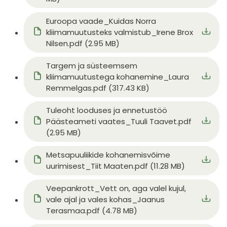
Document
Euroopa vaade_Kuidas Norra
kliimamuutusteks valmistub_Irene Brox
Nilsen.pdf (2.95 MB)
Document
Targem ja süsteemsem
kliimamuutustega kohanemine_Laura
Remmelgas.pdf (317.43 KB)
Document
Tuleoht looduses ja ennetustöö
Päästeameti vaates_Tuuli Taavet.pdf
(2.95 MB)
Document
Metsapuuliikide kohanemisvõime
uurimisest_Tiit Maaten.pdf (11.28 MB)
Document
Veepankrott_Vett on, aga valel kujul,
vale ajal ja vales kohas_Jaanus
Terasmaa.pdf (4.78 MB)