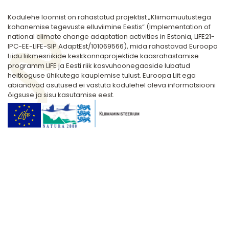
Kodulehe loomist on rahastatud projektist „Kliimamuutustega
kohanemise tegevuste elluviimine Eestis“ (Implementation of
national climate change adaptation activities in Estonia, LIFE21-
IPC-EE-LIFE-SIP AdaptEst/101069566), mida rahastavad Euroopa
Liidu liikmesriikide keskkonnaprojektide kaasrahastamise
programm LIFE ja Eesti riik kasvuhoonegaaside lubatud
heitkoguse ühikutega kauplemise tulust. Euroopa Liit ega
abiandvad asutused ei vastuta kodulehel oleva informatsiooni
õigsuse ja sisu kasutamise eest.