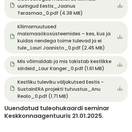
uuringud Eestis_Jaanus
Terasmaa_0.pdf (4.38 MB)
Document
Kliimamuutused
maismaaökosüsteemides – kes, kus ja
kuidas nendega toime tulevad ja ei
tule_Lauri Jaanisto_0.pdf (2.45 MB)
Document
Mis võimaldab ja mis takistab kestlikke
siirdeid_Laur Kanger_0.pdf (1.61 MB)
Document
Kestliku tuleviku väljakutsed Eestis -
SustainERA projekti tutvustus_Anu
Realo_0.pdf (1.71 MB)
Uuendatud tuleohukaardi seminar
Keskkonnaagentuuris 21.01.2025.