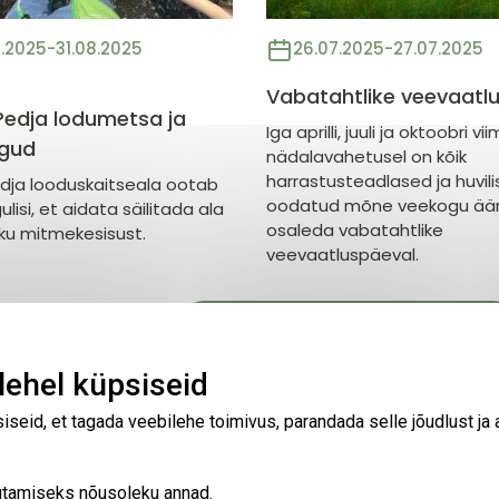
.2025
-
31.08.2025
26.07.2025
-
27.07.2025
Vabatahtlike veevaatl
edja lodumetsa ja
Iga aprilli, juuli ja oktoobri vi
lgud
nädalavahetusel on kõik
harrastusteadlased ja huvil
ja looduskaitseala ootab
oodatud mõne veekogu äär
ulisi, et aidata säilitada ala
osaleda vabatahtlike
kku mitmekesisust.
veevaatluspäeval.
Näita kõiki sündmuseid korraga
ehel küpsiseid
seid, et tagada veebilehe toimivus, parandada selle jõudlust ja
asutamiseks nõusoleku annad.