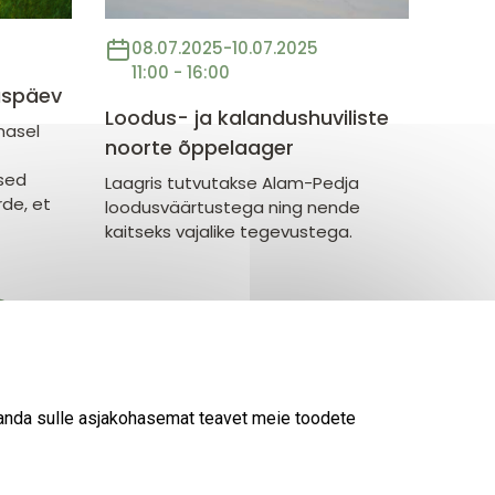
08.07.2025
-
10.07.2025
11:00 - 16:00
uspäev
Loodus- ja kalandushuviliste
imasel
noorte õppelaager
ised
Laagris tutvutakse Alam-Pedja
de, et
loodusväärtustega ning nende
kaitseks vajalike tegevustega.
Lehekülg
2
Eesolev
3
Lehekülg
4
leht
 anda sulle asjakohasemat teavet meie toodete