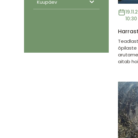
Kuupäev
19.11.
10:30
Harras
Teadlast
õpilast
arutame,
aitab ho