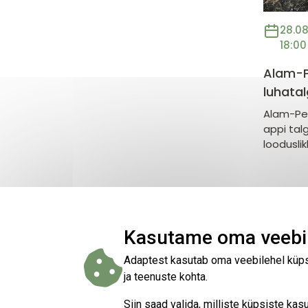
28.08
18:00
Alam-P
luhata
Alam-Ped
appi talg
loodusli
Kasutame oma veebil
Adaptest kasutab oma veebilehel küpsi
ja teenuste kohta.
Siin saad valida, milliste küpsiste k