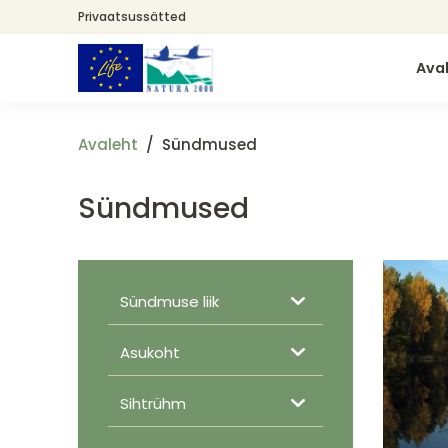
Liigu
Privaatsussätted
edasi
põhisisu
Ava
juurde
Avaleht
Sündmused
Sündmused
Sündmuse liik
Asukoht
Sihtrühm