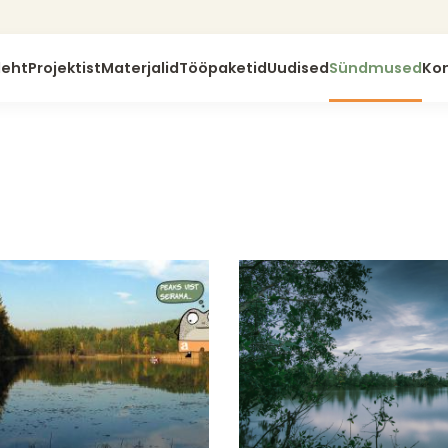
leht
Projektist
Materjalid
Tööpaketid
Uudised
Sündmused
Ko