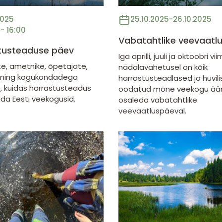
2025
25.10.2025
-
26.10.2025
 - 16:00
Vabatahtlike veevaatl
tusteaduse päev
Iga aprilli, juuli ja oktoobri vi
e, ametnike, õpetajate,
nädalavahetusel on kõik
e ning kogukondadega
harrastusteadlased ja huvil
 kuidas harrastusteadus
oodatud mõne veekogu äär
ida Eesti veekogusid.
osaleda vabatahtlike
veevaatluspäeval.