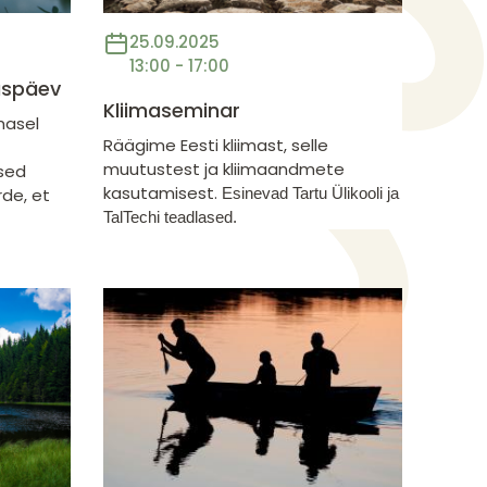
25.09.2025
13:00 - 17:00
uspäev
Kliimaseminar
imasel
Räägime Eesti kliimast, selle
muutustest ja kliimaandmete
ised
kasutamisest.
de, et
Esinevad Tartu Ülikooli ja
TalTechi teadlased.